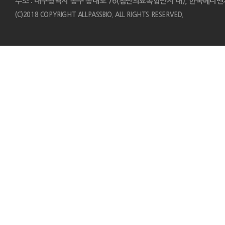
주소 : 대구광역시 동구 동내로 76(첨단의료복합단지 내), 한국메디벤
(C)2018 COPYRIGHT ALLPASSBIO. ALL RIGHTS RESERVED.