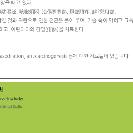
양을 때고 있다.
氣喘嘔逆, 咳嗽煩悶. 治傷寒寒熱, 風熱頭疼, 解?兒疳熱.
힌 것과 곽란으로 인한 전근을 풀어 주며, 가슴 속이 막히고 그득한
하고, 어린아이의 감열(疳熱)을 치료한다.
y , vasodilation, anticarcinogenesis 등에 대한 자료들이 있습니다.