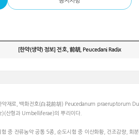
공지사항
[한약(생약) 정보] 전호, 前胡, Peucedani Radix
전호(白花前胡) Peucedanum praeruptorum Dunn 또는 바
icz)(산형과 Umbelliferae)의 뿌리이다.
시험 중 잔류농약 공통 5종, 순도시험 중 이산화황, 건조감량, 회