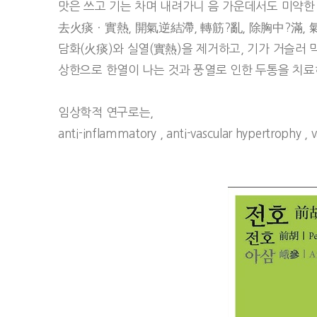
맛은 쓰고 기는 차며 내려가니 음 가운데서도 미약한 
去火痰ㆍ實熱, 開氣逆結滯, 轉筋?亂, 除胸中?滿, 
담화(火痰)와 실열(實熱)을 제거하고, 기가 거슬러 막
상한으로 한열이 나는 것과 풍열로 인한 두통을 치료
임상학적 연구로는,
anti-inflammatory , anti-vascular hypertroph