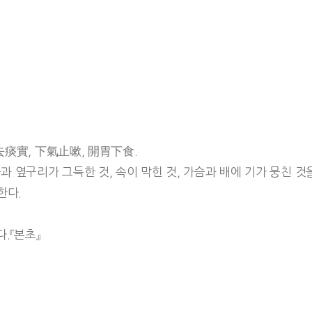
去痰實, 下氣止嗽, 開胃下食.
과 옆구리가 그득한 것, 속이 막힌 것, 가슴과 배에 기가 뭉친 것
한다.
.『본초』