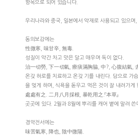
항목으로 되어 있습니다.
우리나라와 중국, 일본에서 약재로 사용되고 있으며,
동의보감에는
性微寒, 味甘辛, 無毒.
성질이 약간 차고 맛은 달고 매우며 독이 없다.
治一切勞, 下一切氣, 療痰滿胸脇, 中?, 心腹結氣, 
온갖 허로를 치료하고 온갖 기를 내린다. 담으로 가슴
을 멎게 하며, 식욕을 돋우고 먹은 것이 잘 내려가게 
處處有之. 二月八月採根, 暴乾用之.『本草』
곳곳에 있다. 2월과 8월에 뿌리를 캐어 볕에 말려 쓴다
경악전서에는
味苦氣寒, 降也, 陰中微陽.