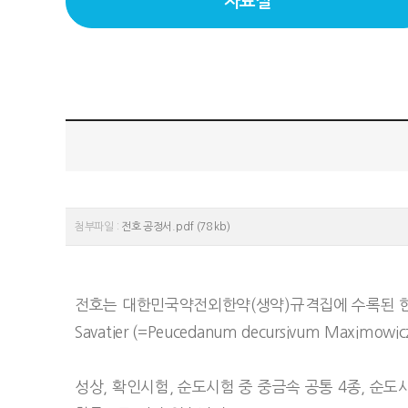
자료실
첨부파일 :
전호 공정서.pdf (78 kb)
전호는 대한민국약전외한약(생약)규격집에 수록된 한약재로, 백화
Savatier (=Peucedanum decursivum Maximow
성상, 확인시험, 순도시험 중 중금속 공통 4종, 순도