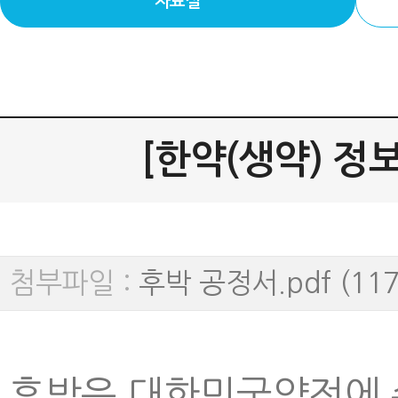
자료실
[한약(생약) 정보]
첨부파일 :
후박 공정서.pdf (117
후박은 대한민국약전에 