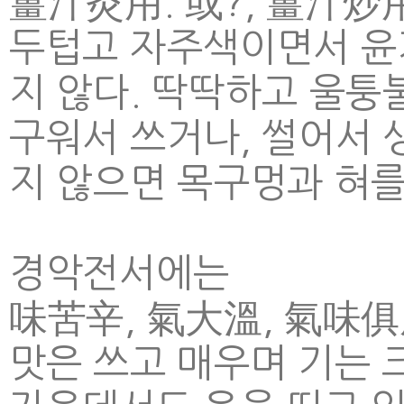
薑汁灸用. 或?, 薑汁炒
두텁고 자주색이면서 윤기
지 않다. 딱딱하고 울퉁
구워서 쓰거나, 썰어서 
지 않으면 목구멍과 혀를
경악전서에는
味苦辛, 氣大溫, 氣味俱
맛은 쓰고 매우며 기는 