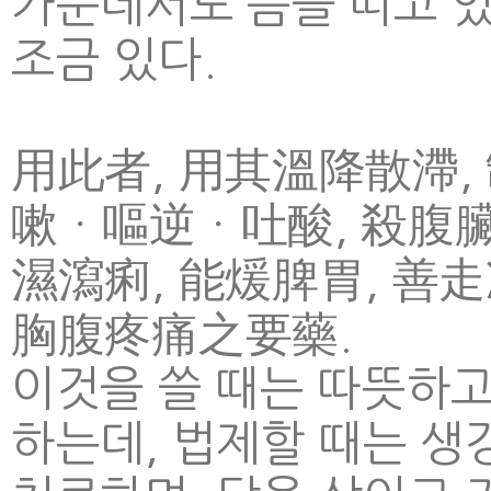
가운데서도 음을 띠고 
조금 있다.
用此者, 用其溫降散滯, 
嗽ㆍ嘔逆ㆍ吐酸, 殺腹臟諸
濕瀉痢, 能煖脾胃, 善走冷
胸腹疼痛之要藥.
이것을 쓸 때는 따뜻하고
하는데, 법제할 때는 생