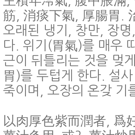
主積年冷氣, 腹中脹滿, 
筋, 消痰下氣, 厚腸胃.
오래된 냉기, 창만, 장명
다. 위기(胃氣)를 매우
근이 뒤틀리는 것을 멎게 
胃)를 두텁게 한다. 설
죽이며, 오장의 온갖 기
以肉厚色紫而潤者, 爲好