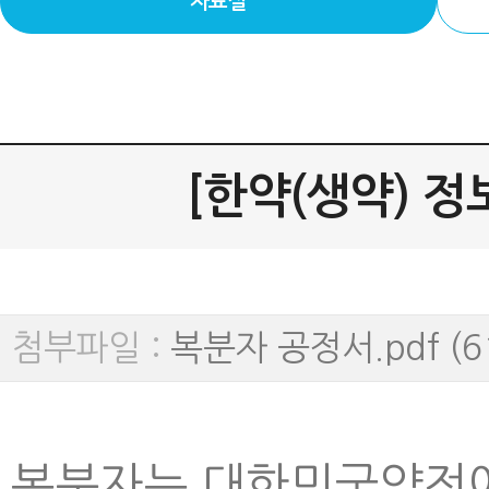
자료실
[한약(생약) 정보
첨부파일 :
복분자 공정서.pdf (61
복분자는 대한민국약전에 