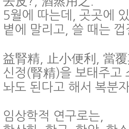
去皮?, 酒蒸用之.
5월에 따는데, 곳곳에 있
볕에 말리고, 쓸 때는 
益腎精, 止小便利, 當覆
신정(腎精)을 보태주고 
놔도 된다고 해서 복분자
임상학적 연구로는,