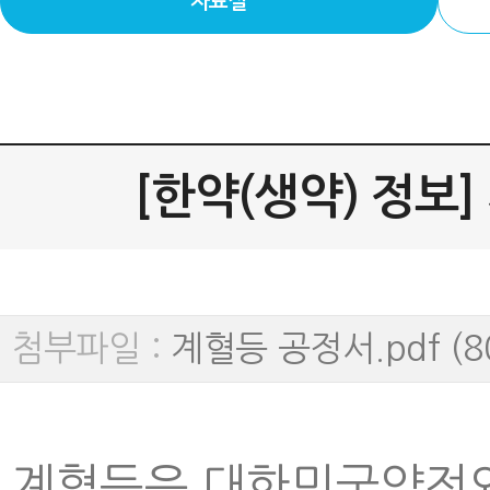
자료실
[한약(생약) 정보] 계
첨부파일 :
계혈등 공정서.pdf (80
계혈등은 대한민국약전외