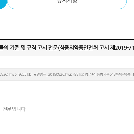
공지사항
물의 기준 및 규격 고시 전문(식품의약품안전처 고시 제2019-71호, 
).hwp (9233 kb)
★일람표_20190826.hwp (98 kb)
참조+식품첨가물618품목+목록_19.08.
 전문입니다.