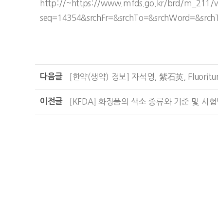
http://~https://www.mfds.go.kr/brd/m_211/v
seq=14354&srchFr=&srchTo=&srchWord=&sr
다음글
[한약(생약) 정보] 자석영, 紫石英, Fluorit
이전글
[KFDA] 화장품의 색소 종류와 기준 및 시험방