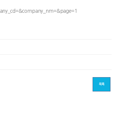
mpany_cd=&company_nm=&page=1
목록