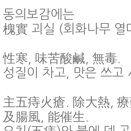
동의보감에는
槐實 괴실 (회화나무 열
性寒, 味苦酸鹹, 無毒.
성질이 차고, 맛은 쓰고 
主五痔火瘡. 除大熱, 
及腸風, 能催生.