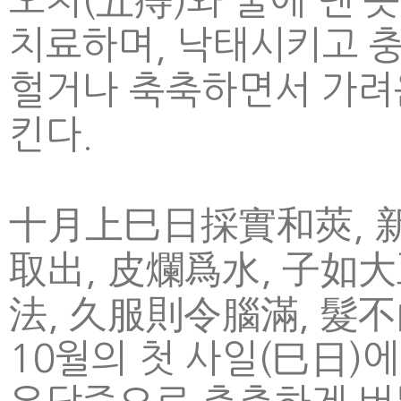
오치(五痔)와 불에 덴 
치료하며, 낙태시키고 충
헐거나 축축하면서 가려
킨다.
十月上巳日採實和莢, 新
取出, 皮爛爲水, 子如
法, 久服則令腦滿, 髮不
10월의 첫 사일(巳日)