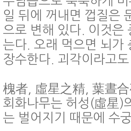
우담즙으로 축축하게 버무
일 뒤에 꺼내면 껍질은 
으로 변해 있다. 이것은
는다. 오래 먹으면 뇌
장수한다. 괴각이라고도 
槐者, 虛星之精, 葉晝合
회화나무는 허성(虛星)의
는 벌어지기 때문에 수궁