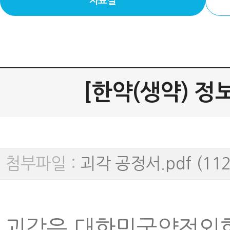
자료실
[한약(생약) 정보]
첨부파일 :
괴각 공정서.pdf (112
괴각은 대한민국약전외한