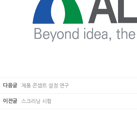
다음글
제품 콘셉트 설정 연구
이전글
스크리닝 시험