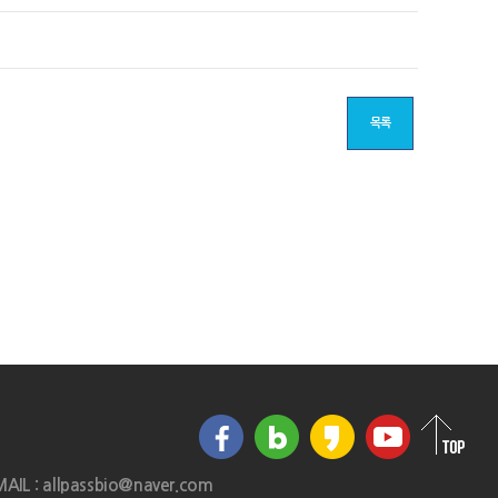
목록
MAIL : allpassbio@naver.com