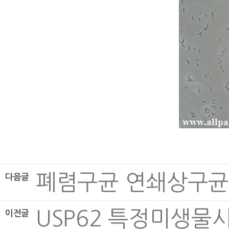
폐렴구균 연쇄상구균 Str
다음글
USP62 특정미생물
이전글