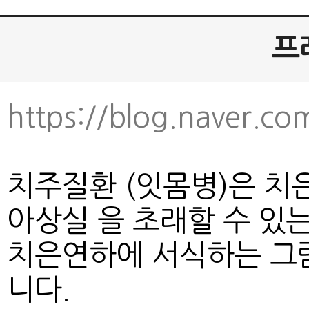
프
https://blog.naver.c
치주질환 (잇몸병)은 치
아상실 을 초래할 수 있
치은연하에 서식하는 그
니다.