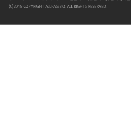
(C)2018 COPYRIGHT ALLPASSBIO. ALL RIGHTS RESERVED.