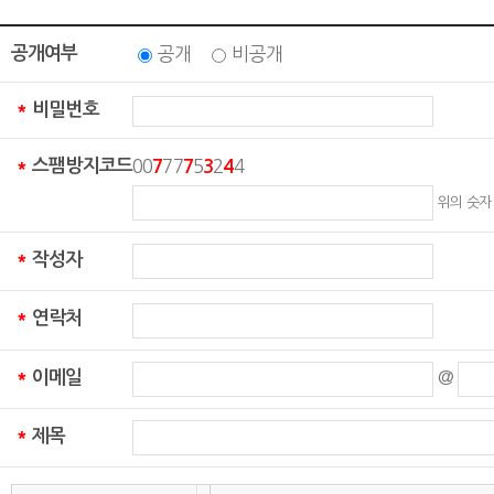
공개여부
공개
비공개
비밀번호
*
스팸방지코드
00
77
5
2
4
*
7
7
3
4
위의 숫자
작성자
*
연락처
*
이메일
@
*
제목
*