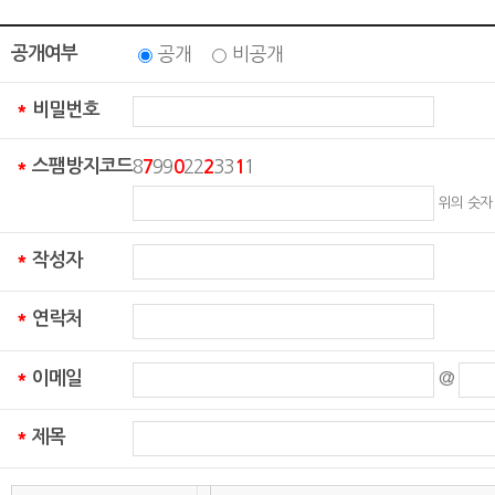
공개여부
공개
비공개
비밀번호
*
스팸방지코드
8
99
22
33
1
*
7
0
2
1
위의 숫자
작성자
*
연락처
*
이메일
@
*
제목
*