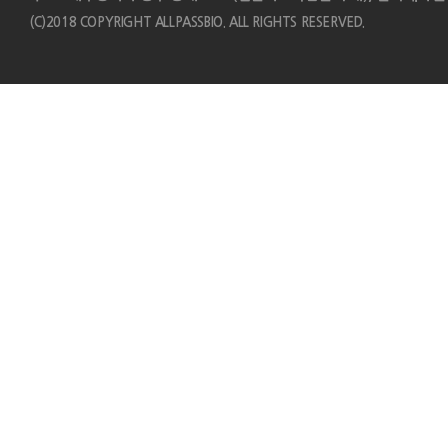
(C)2018 COPYRIGHT ALLPASSBIO. ALL RIGHTS RESERVED.