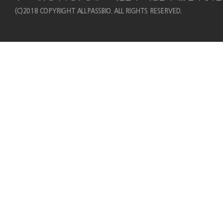
(C)2018 COPYRIGHT ALLPASSBIO. ALL RIGHTS RESERVED.