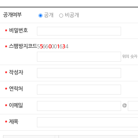
공개여부
공개
비공개
비밀번호
*
스팸방지코드
5
66
00
6
4
*
5
0
1
3
위의 숫자
작성자
*
연락처
*
이메일
@
*
제목
*