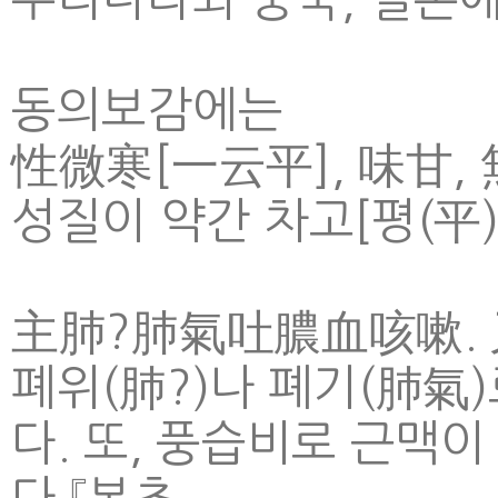
동의보감에는
性微寒[一云平], 味甘, 
성질이 약간 차고[평(平
主肺?肺氣吐膿血咳嗽. 
폐위(肺?)나 폐기(肺氣
다. 또, 풍습비로 근맥