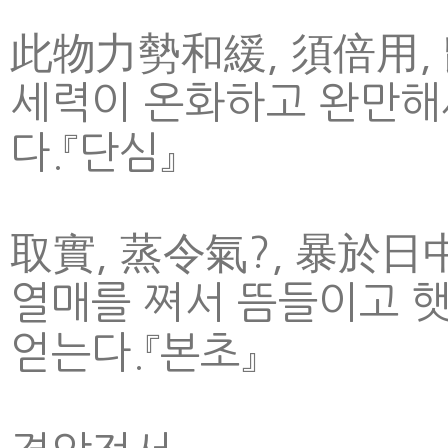
此物力勢和緩, 須倍用, 
세력이 온화하고 완만해서
다.『단심』
取實, 蒸令氣?, 暴於日
열매를 쪄서 뜸들이고 햇
얻는다.『본초』