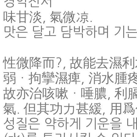
경악전서
味甘淡, 氣微凉.
맛은 달고 담박하며 기는
性微降而?, 故能去濕利水
弱ㆍ拘攣濕痺, 消水腫疼
故亦治咳嗽ㆍ唾膿, 利膈
氣. 但其功力甚緩, 用
성질은 약하게 기운을 