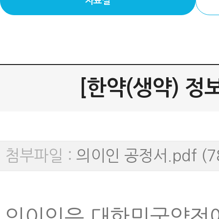
자료실
[한약(생약) 정보]
첨부파일 :
의이인 공정서.pdf (78
의이인은 대한민국약전에 수