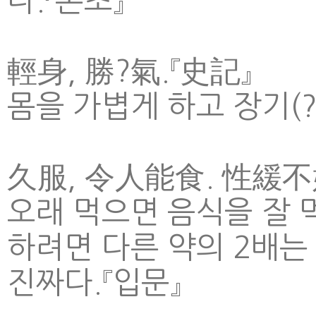
다.『본초』
輕身, 勝?氣.『史記』
몸을 가볍게 하고 장기(?
久服, 令人能食. 性緩不
오래 먹으면 음식을 잘 
하려면 다른 약의 2배는
진짜다.『입문』